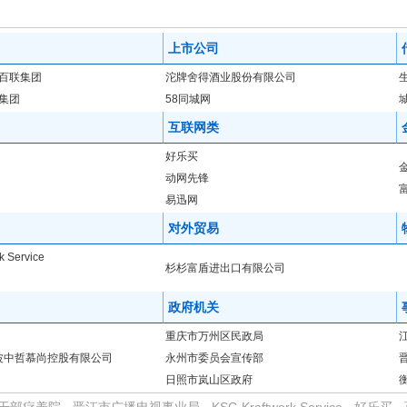
、平板完美显示
上海与腾讯签署战略协议 市常委学习互联网
上海时空畅想2
上市公司
法翻新
与时俱进 企业邮箱焕发青春
工信部回应VPN被封：不良信息应按中
企业邮箱团队的故事
腾讯企业邮箱领军的市场大变局已上演
XP要退役 拿什
海百联集团
沱牌舍得酒业股份有限公司
集团
58同城网
上海时空畅想2014年春节放假通知
腾讯企业邮箱RTX整合介绍
马化腾
互联网类
我动，一路“邮”你
上海时空畅想2013年国庆放假通知
搅局者：腾讯企业邮
好乐买
）启动
腾讯企业邮箱全国巡回客户见面会启动
一路有你 腾讯企业邮箱全国
动网先锋
未来或可拓展第三方登陆
腾讯企业邮箱日历支持google导入，邮件、微信、短
易迅网
TX
2013年春节放假通知
消息称腾讯企业邮箱即将推出企业名片
对外贸易
管理更高效
企业邮箱遭到黑客攻击 30万美元被“劫”走了
腾讯邮箱市场占有率
k Service
杆
微信用户破3亿威胁传统运营商 中移动与腾讯再度“交火”
市值517.5亿美
杉杉富盾进出口有限公司
四成江山 约为网易两倍
上海时空畅想营销策划有限公司乔迁之禧
腾讯企业邮
政府机关
发邮件很轻松
腾讯企业邮箱-在DNSPod域名解析商处如何设置企业邮箱？
重庆市万州区民政局
制成员外发
腾讯企业邮箱-2012年9月1日：iPhone客户端发布
腾讯企业邮箱
宁波中哲慕尚控股有限公司
永州市委员会宣传部
日照市岚山区政府