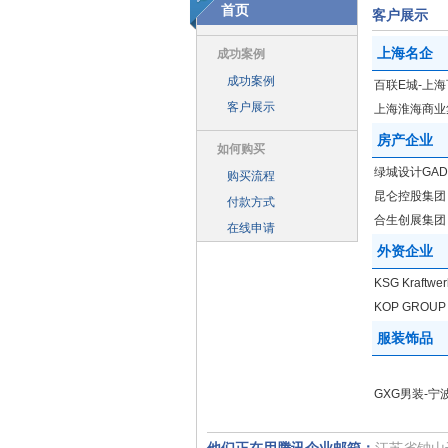
首页
客户展示
一个网站等于有了三个，电脑、手机
上海名企
打通微信布局移动化 腾讯企业邮箱玩
成功案例
成功案例
浴火重生 QQ邮箱绝地反击——腾讯
百联E城-上
客户展示
上海淮海商业
腾讯有望跻身全球IT企业市值前十名
房产企业
腾讯企业邮箱上海站客户见面会“信”随
如何购买
绿城设计GAD
腾讯企业邮箱大客户见面会（广州站
购买流程
昆仑控股集团
付款方式
腾讯企业邮箱推出“微信扫一扫登陆” 
合生创展集团
在线申请
2013年购买腾讯企业邮箱 送 腾讯通R
外资企业
腾讯推企业邮箱iPhone App 助企业
KSG Kraftwer
整合企业通讯 腾讯企业邮箱塑行业标
KOP GROUP
2011年国内邮箱市场概览 QQ邮箱占
服装饰品
腾讯企业邮箱-2012年6月18日：群
腾讯企业邮箱-2012年7月12日：限
GXG男装-
腾讯企业邮箱-通讯企业邮箱基本功能