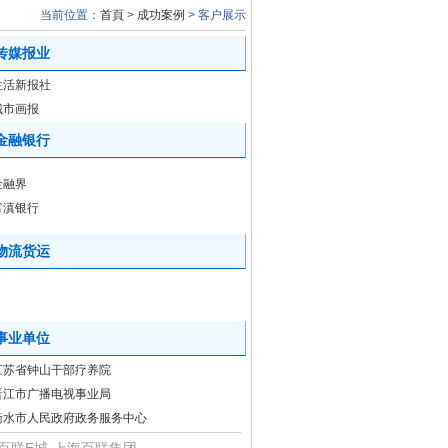
当前位置：
首頁
>
成功案例
> 客户展示
015年春节放假通知
传媒报业
国法律管理
么来保护你 我的企业邮
生活新报社
城市画报
最新讲话：高管要“饥渴”
金融银行
箱
用户见面
金融界
信，三种提醒模式
富滇银行
物流货运
（艾瑞）
元 腾讯居榜首
箱-“IP登录权限”功能详解
事业单位
江苏省钟山干部疗养院
-腾讯企业邮箱特色功能
晋江市广播电视事业局
衡水市人民政府政务服务中心