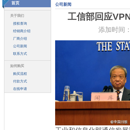
首页
公司新闻
一个网站等于有了三个，电脑、手机、平板完美显示
上海与腾讯签
工信部回应VP
打通微信布局移动化 腾讯企业邮箱玩法翻新
与时俱进 企业邮箱焕
关于我们
授权查询
浴火重生 QQ邮箱绝地反击——腾讯企业邮箱团队的故事
腾讯企业
添加时间：2
经销商介绍
腾讯有望跻身全球IT企业市值前十名
上海时空畅想2014年春节放假
厂商介绍
腾讯企业邮箱上海站客户见面会“信”随我动，一路“邮”你
上海时空畅
公司新闻
腾讯企业邮箱大客户见面会（广州站）启动
腾讯企业邮箱全国巡回
联系方式
腾讯企业邮箱推出“微信扫一扫登陆” 未来或可拓展第三方登陆
腾讯
如何购买
2013年购买腾讯企业邮箱 送 腾讯通RTX
2013年春节放假通知
购买流程
腾讯推企业邮箱iPhone App 助企业管理更高效
企业邮箱遭到黑客攻击
付款方式
整合企业通讯 腾讯企业邮箱塑行业标杆
微信用户破3亿威胁传统运营
在线申请
2011年国内邮箱市场概览 QQ邮箱占四成江山 约为网易两倍
上海时
腾讯企业邮箱-2012年6月18日：群发邮件很轻松
腾讯企业邮箱-在
腾讯企业邮箱-2012年7月12日：限制成员外发
腾讯企业邮箱-2012
腾讯企业邮箱-通讯企业邮箱基本功能