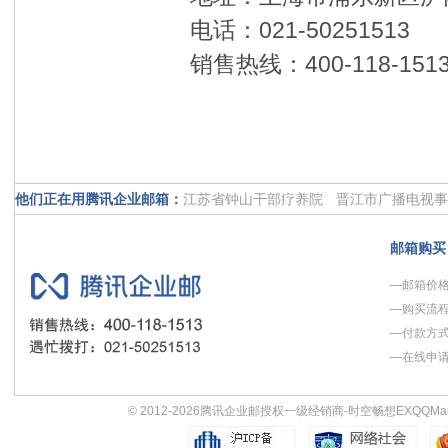
电话：021-50251513
销售热线：400-118-151
他们正在用腾讯企业邮箱：
江苏省钟山干部疗养院
晋江市广播电视事
金融界
衡水市人民政府政务服务中心
重
邮箱购买
绿城设计GAD
昆仑控股集团
杉杉富盾
—邮箱价
生活新报社
动网先锋
沱牌舍得酒业股份
—购买流
上海淮海商业集团
58同城网
—付款方
—在线申
© 2012-2026
腾讯企业邮授权一级经销商-时空畅想
EXQQMai