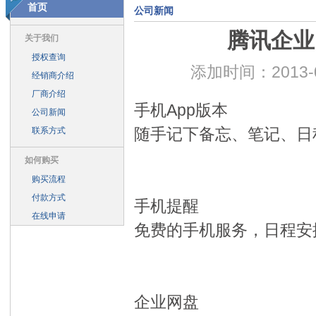
首页
公司新闻
一个网站等于有了三个，电脑、手机、平板完美显示
上海与腾讯签
腾讯企业
打通微信布局移动化 腾讯企业邮箱玩法翻新
与时俱进 企业邮箱焕
关于我们
授权查询
浴火重生 QQ邮箱绝地反击——腾讯企业邮箱团队的故事
腾讯企业
添加时间：2013-
经销商介绍
腾讯有望跻身全球IT企业市值前十名
上海时空畅想2014年春节放假
厂商介绍
腾讯企业邮箱上海站客户见面会“信”随我动，一路“邮”你
上海时空畅
手机App版本
公司新闻
腾讯企业邮箱大客户见面会（广州站）启动
腾讯企业邮箱全国巡回
随手记下备忘、笔记、日
联系方式
腾讯企业邮箱推出“微信扫一扫登陆” 未来或可拓展第三方登陆
腾讯
如何购买
2013年购买腾讯企业邮箱 送 腾讯通RTX
2013年春节放假通知
购买流程
腾讯推企业邮箱iPhone App 助企业管理更高效
企业邮箱遭到黑客攻击
付款方式
手机提醒
整合企业通讯 腾讯企业邮箱塑行业标杆
微信用户破3亿威胁传统运营
在线申请
免费的手机服务，日程安
2011年国内邮箱市场概览 QQ邮箱占四成江山 约为网易两倍
上海时
腾讯企业邮箱-2012年6月18日：群发邮件很轻松
腾讯企业邮箱-在
腾讯企业邮箱-2012年7月12日：限制成员外发
腾讯企业邮箱-2012
腾讯企业邮箱-通讯企业邮箱基本功能
企业网盘