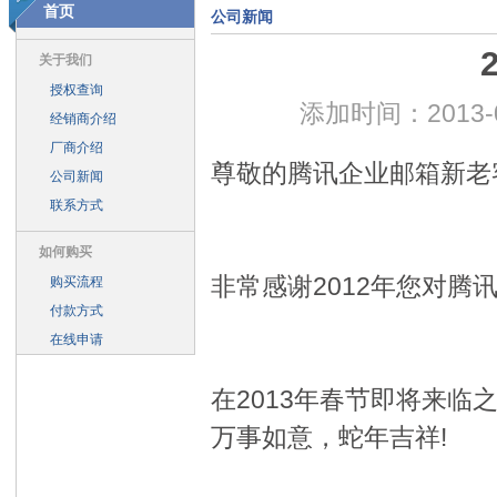
首页
公司新闻
一个网站等于有了三个，电脑、手机、平板完美显示
上海与腾讯签
打通微信布局移动化 腾讯企业邮箱玩法翻新
与时俱进 企业邮箱焕
关于我们
授权查询
浴火重生 QQ邮箱绝地反击——腾讯企业邮箱团队的故事
腾讯企业
添加时间：2013-
经销商介绍
腾讯有望跻身全球IT企业市值前十名
上海时空畅想2014年春节放假
厂商介绍
腾讯企业邮箱上海站客户见面会“信”随我动，一路“邮”你
上海时空畅
尊敬的腾讯企业邮箱新老
公司新闻
腾讯企业邮箱大客户见面会（广州站）启动
腾讯企业邮箱全国巡回
联系方式
腾讯企业邮箱推出“微信扫一扫登陆” 未来或可拓展第三方登陆
腾讯
如何购买
2013年购买腾讯企业邮箱 送 腾讯通RTX
2013年春节放假通知
非常感谢2012年您对腾
购买流程
腾讯推企业邮箱iPhone App 助企业管理更高效
企业邮箱遭到黑客攻击
付款方式
整合企业通讯 腾讯企业邮箱塑行业标杆
微信用户破3亿威胁传统运营
在线申请
2011年国内邮箱市场概览 QQ邮箱占四成江山 约为网易两倍
上海时
腾讯企业邮箱-2012年6月18日：群发邮件很轻松
腾讯企业邮箱-在
在2013年春节即将来
腾讯企业邮箱-2012年7月12日：限制成员外发
腾讯企业邮箱-2012
万事如意，蛇年吉祥!
腾讯企业邮箱-通讯企业邮箱基本功能