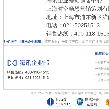
腾讯企业邮箱销售中心
上海时空畅想营销策划有
地址：上海市浦东新区沪南
电话：021-50251513
销售热线：400-118-151
他们正在用腾讯企业邮箱：
江苏省钟山干部疗养院
晋江市广播电视事
金融界
衡水市人民政府政务服务中心
重
邮箱购买
绿城设计GAD
昆仑控股集团
杉杉富盾
—邮箱价
生活新报社
动网先锋
沱牌舍得酒业股份
—购买流
上海淮海商业集团
58同城网
—付款方
—在线申
© 2012-2026
腾讯企业邮授权一级经销商-时空畅想
EXQQMai